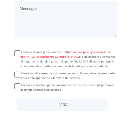
Dichiaro di aver preso visione dell’
Informativa privacy resa ai sensi
dell’Art. 13 Regolamento Europeo 679/2016
e di rilasciare il consenso
al trattamento dei dati personali, per le finalità ivi indicate e per quelle
finalizzate alla corretta esecuzione delle obbligazioni contrattuali
Confermo di essere maggiorenne secondo la normativa vigente nello
stato a cui appartiene il fornitore del servizio
Presto il consenso per la comunicazione dei dati personali per l'invio
di comunicazioni promozionali